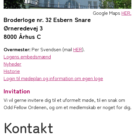
Google Maps
HER.
Broderloge nr. 32 Esbern Snare
Ørneredevej 3
8000 Århus C
Overmester:
Per Svendsen (mail
HER
).
Logens embedsmænd
Nyheder
Historie
Login til mødeplan og information om egen loge
Invitation
Vi vil gerne invitere dig til et uformelt møde, til en snak om
Odd Fellow Ordenen, og om et medlemskab er noget for dig.
Kontakt